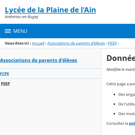
Panneau de gestion des cookies
Lycée de la Plaine de l'Ain
Menu de la rubrique
Contenu
Ambérieu-en-Bugey
MENU
Vous êtes ici :
Accueil
›
Associations de parents d'élèves
›
PEEP
›
Donnée
Associations de parents d'élèves
Modifiée le mard
FCPE
PEEP
Cette page a pou
Des enga
De l'util
Des modal
Consultez la
po