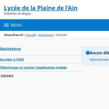
Panneau de gestion des cookies
Lycée de la Plaine de l'Ain
Menu de la rubrique
Contenu
Ambérieu-en-Bugey
MENU
Vous êtes ici :
Accueil
›
Assistance
›
Contact
Assistance
Aucun élém
Accéder à l'ENT
Vous pouvez 
Télécharger et activer l'application mobile
Contact