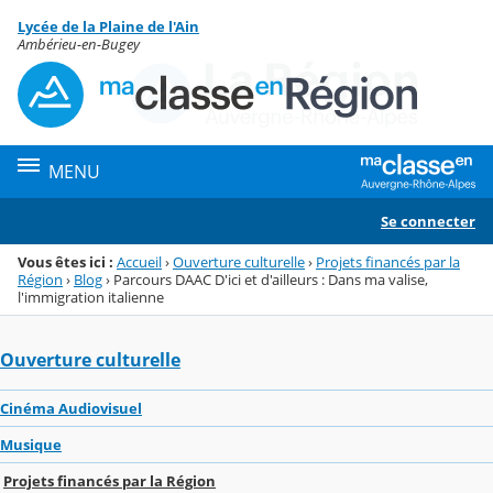
Panneau de gestion des cookies
Lycée de la Plaine de l'Ain
Menu de la rubrique
Contenu
Ambérieu-en-Bugey
MENU
Se connecter
Vous êtes ici :
Accueil
›
Ouverture culturelle
›
Projets financés par la
Région
›
Blog
›
Parcours DAAC D'ici et d'ailleurs : Dans ma valise,
l'immigration italienne
Ouverture culturelle
Cinéma Audiovisuel
Musique
Projets financés par la Région