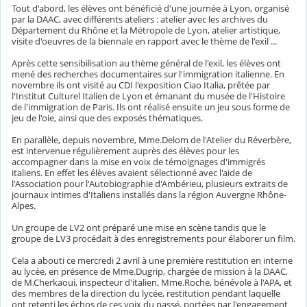
Tout d'abord, les élèves ont bénéficié d'une journée à Lyon, organisé
par la DAAC, avec différents ateliers : atelier avec les archives du
Département du Rhône et la Métropole de Lyon, atelier artistique,
visite d'oeuvres de la biennale en rapport avec le thème de l'exil ...
Après cette sensibilisation au thème général de l'exil, les élèves ont
mené des recherches documentaires sur l'immigration italienne. En
novembre ils ont visité au CDI l'exposition Ciao Italia, prêtée par
l'Institut Culturel Italien de Lyon et émanant du musée de l'Histoire
de l'immigration de Paris. Ils ont réalisé ensuite un jeu sous forme de
jeu de l'oie, ainsi que des exposés thématiques.
En parallèle, depuis novembre, Mme.Delom de l'Atelier du Réverbère,
est intervenue régulièrement auprès des élèves pour les
accompagner dans la mise en voix de témoignages d'immigrés
italiens. En effet les élèves avaient sélectionné avec l'aide de
l'Association pour l'Autobiographie d'Ambérieu, plusieurs extraits de
journaux intimes d'Italiens installés dans la région Auvergne Rhône-
Alpes.
Un groupe de LV2 ont préparé une mise en scène tandis que le
groupe de LV3 procédait à des enregistrements pour élaborer un film.
Cela a abouti ce mercredi 2 avril à une première restitution en interne
au lycée, en présence de Mme.Dugrip, chargée de mission à la DAAC,
de M.Cherkaoui, inspecteur d'italien, Mme.Roche, bénévole à l'APA, et
des membres de la direction du lycée, restitution pendant laquelle
ont retenti les échos de ces voix du passé, portées par l'engagement