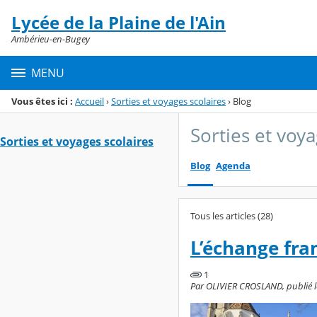
Panneau de gestion des cookies
Lycée de la Plaine de l'Ain
Menu de la rubrique
Contenu
Ambérieu-en-Bugey
MENU
Vous êtes ici :
Accueil
›
Sorties et voyages scolaires
›
Blog
Sorties et voya
Sorties et voyages scolaires
Blog
Agenda
Tous les articles (28)
L’échange fra
1
Par OLIVIER CROSLAND, publié l