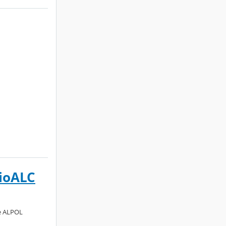
BioALC
se ALPOL