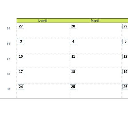
Lundi
Mardi
27
28
29
S5
3
4
5
S6
10
11
12
S7
17
18
19
S8
24
25
26
S9