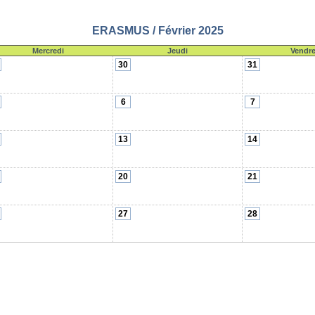
ERASMUS / Février 2025
Mercredi
Jeudi
Vendre
30
31
6
7
13
14
20
21
27
28