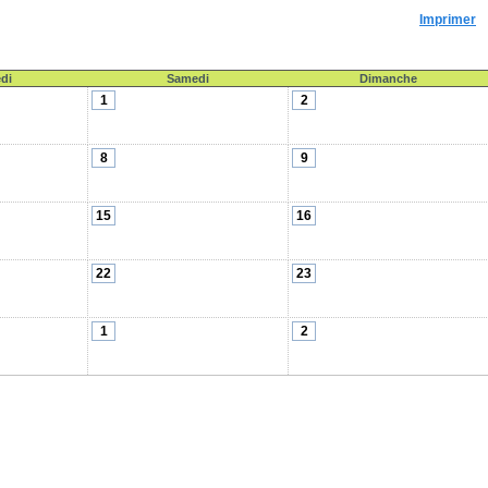
Imprimer
di
Samedi
Dimanche
1
2
8
9
15
16
22
23
1
2