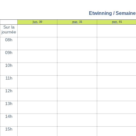
Etwinning / Semaine 
lun.
30
mar.
31
mer.
01
Sur la
journée
08h
09h
10h
11h
12h
13h
14h
15h