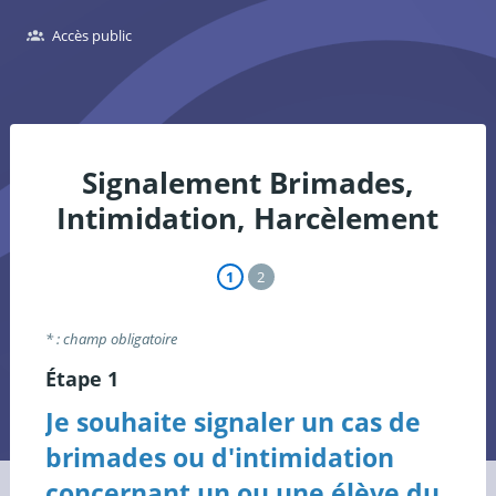
Accès public
Signalement Brimades,
Intimidation, Harcèlement
Étape en cours
Étape passée
Étape à renseigner
Étape répondue
Étape en cours
Étape à renseigner
Étape 1
Résumé
* : champ obligatoire
Étape 1
Je souhaite signaler un cas de
brimades ou d'intimidation
concernant un ou une élève du