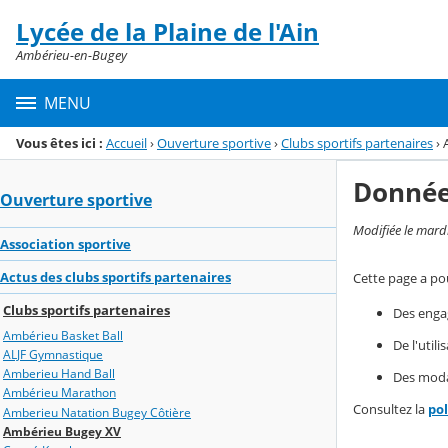
Panneau de gestion des cookies
Lycée de la Plaine de l'Ain
Menu de la rubrique
Contenu
Ambérieu-en-Bugey
MENU
Vous êtes ici :
Accueil
›
Ouverture sportive
›
Clubs sportifs partenaires
›
Donnée
Ouverture sportive
Modifiée le mard
Association sportive
Actus des clubs sportifs partenaires
Cette page a pou
Clubs sportifs partenaires
Des enga
Ambérieu Basket Ball
De l'util
ALJF Gymnastique
Amberieu Hand Ball
Des modal
Ambérieu Marathon
Consultez la
po
Amberieu Natation Bugey Côtière
Ambérieu Bugey XV