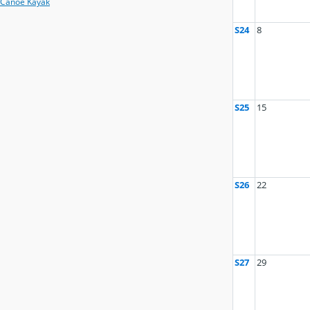
Canoé Kayak
S24
8
S25
15
S26
22
S27
29