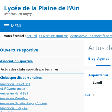
Panneau de gestion des cookies
Lycée de la Plaine de l'Ain
Menu de la rubrique
Contenu
Ambérieu-en-Bugey
MENU
Vous êtes ici :
Accueil
›
Ouverture sportive
›
Actus des clubs sportifs par
Actus d
Ouverture sportive
Blog
Agenda
Association sportive
Actus des clubs sportifs partenaires
Aujourd’hui
Clubs sportifs partenaires
Lundi
Ambérieu Basket Ball
ALJF Gymnastique
Amberieu Hand Ball
S23
1
Ambérieu Marathon
Amberieu Natation Bugey Côtière
Ambérieu Bugey XV