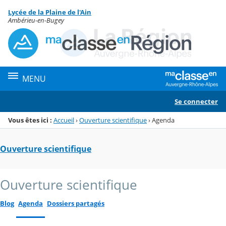
Panneau de gestion des cookies
Lycée de la Plaine de l'Ain
Menu de la rubrique
Contenu
Ambérieu-en-Bugey
MENU
Se connecter
Vous êtes ici :
Accueil
›
Ouverture scientifique
›
Agenda
Ouverture scientifique
Ouverture scientifique
Blog
Agenda
Dossiers partagés