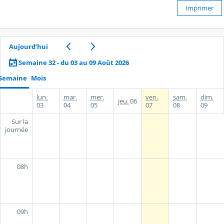
Imprimer
Aujourd’hui
Semaine 32 - du 03 au 09 Août 2026
Semaine
Mois
lun.
mar.
mer.
ven.
sam.
dim.
jeu.
06
03
04
05
07
08
09
Sur la
journée
08h
09h