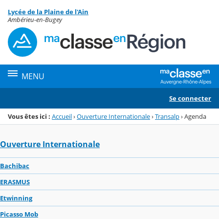
Panneau de gestion des cookies
Lycée de la Plaine de l'Ain
Menu de la rubrique
Contenu
Ambérieu-en-Bugey
MENU
Se connecter
Vous êtes ici :
Accueil
›
Ouverture Internationale
›
Transalp
›
Agenda
Ouverture Internationale
Bachibac
ERASMUS
Etwinning
Picasso Mob