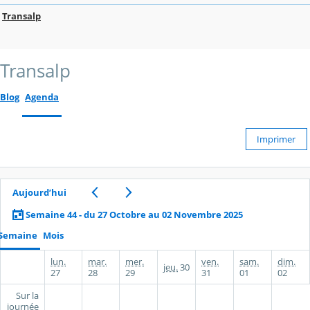
Transalp
Transalp
Blog
Agenda
Imprimer
Aujourd’hui
Semaine 44 - du 27 Octobre au 02 Novembre 2025
Semaine
Mois
lun.
mar.
mer.
ven.
sam.
dim.
jeu.
30
27
28
29
31
01
02
Sur la
journée