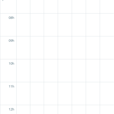
08h
09h
10h
11h
12h