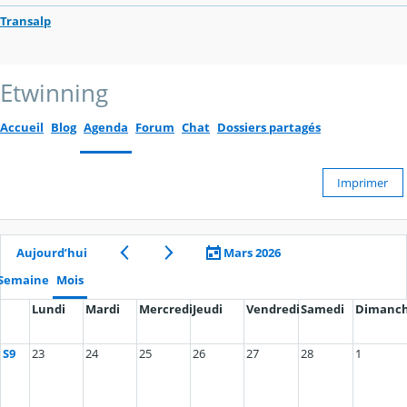
Transalp
Etwinning
Accueil
Blog
Agenda
Forum
Chat
Dossiers partagés
Imprimer
Aujourd’hui
Mars 2026
Semaine
Mois
Lundi
Mardi
Mercredi
Jeudi
Vendredi
Samedi
Dimanc
S9
23
24
25
26
27
28
1