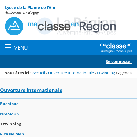
Panneau de gestion des cookies
Lycée de la Plaine de l'Ain
Menu de la rubrique
Contenu
Ambérieu-en-Bugey
MENU
Se connecter
Vous êtes ici :
Accueil
›
Ouverture Internationale
›
Etwinning
›
Agenda
Ouverture Internationale
Bachibac
ERASMUS
Etwinning
Picasso Mob