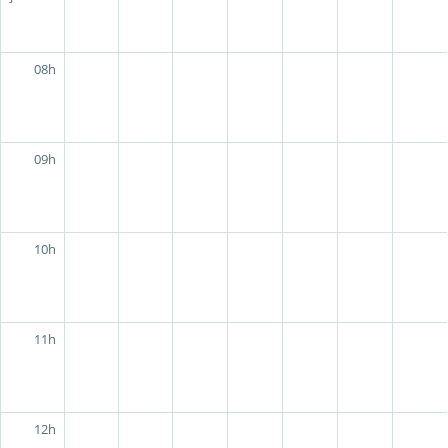
08h
09h
10h
11h
12h