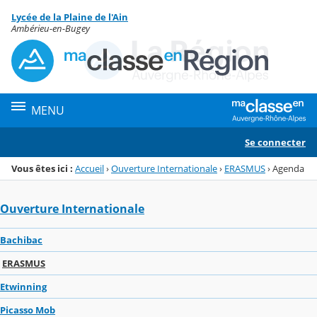
Panneau de gestion des cookies
Lycée de la Plaine de l'Ain
Menu de la rubrique
Contenu
Ambérieu-en-Bugey
MENU
Se connecter
Vous êtes ici :
Accueil
›
Ouverture Internationale
›
ERASMUS
›
Agenda
Ouverture Internationale
Bachibac
ERASMUS
Etwinning
Picasso Mob