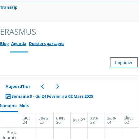
Transalp
ERASMUS
Blog
Agenda
Dossiers partagés
Imprimer
Aujourd’hui
Semaine 9 - du 24 Février au 02 Mars 2025
Semaine
Mois
lun.
mar.
mer.
ven.
sam.
dim.
jeu.
27
24
25
26
28
01
02
Sur la
journée