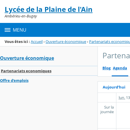
Panneau de gestion des cookies
Lycée de la Plaine de l'Ain
Menu de la rubrique
Contenu
Ambérieu-en-Bugey
MENU
Vous êtes ici :
Accueil
›
Ouverture économique
›
Partenariats economiq
Partena
Ouverture économique
Blog
Agenda
Partenariats economiques
Offre d'emplois
Aujourd’hui
lun.
13
Sur la
journée