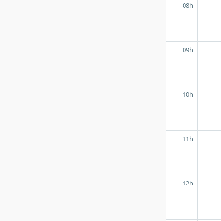
08h
09h
10h
11h
12h