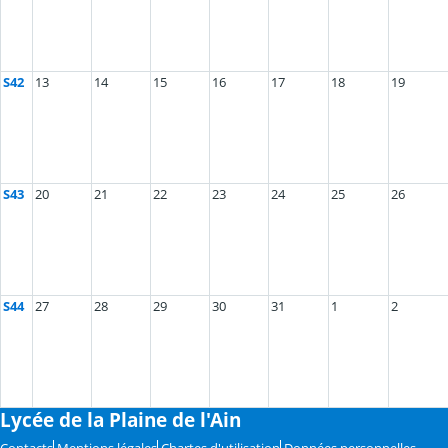
S42
13
14
15
16
17
18
19
S43
20
21
22
23
24
25
26
S44
27
28
29
30
31
1
2
Lycée de la Plaine de l'Ain
Contacts
Mentions légales
Chartes d'utilisation
Données personnelles