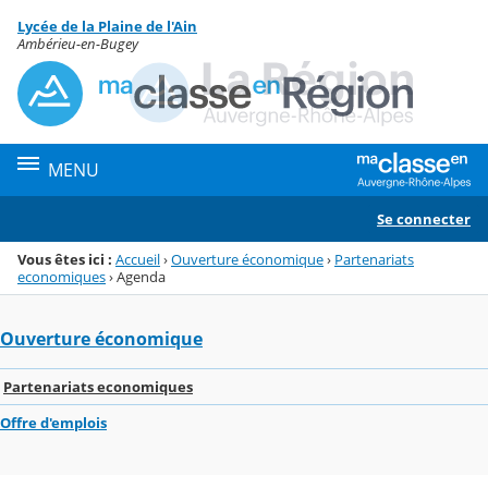
Panneau de gestion des cookies
Lycée de la Plaine de l'Ain
Menu de la rubrique
Contenu
Ambérieu-en-Bugey
MENU
Se connecter
Vous êtes ici :
Accueil
›
Ouverture économique
›
Partenariats
economiques
›
Agenda
Ouverture économique
Partenariats economiques
Offre d'emplois