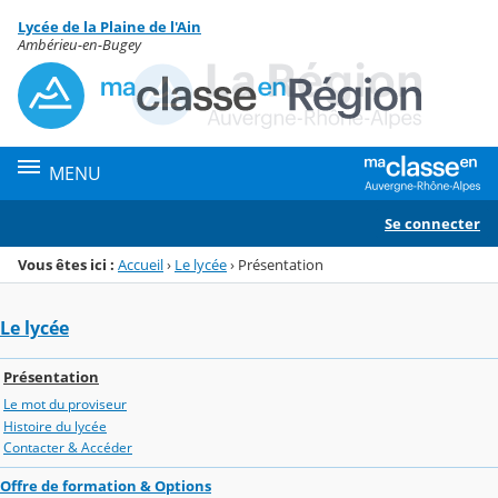
Panneau de gestion des cookies
Lycée de la Plaine de l'Ain
Menu de la rubrique
Contenu
Ambérieu-en-Bugey
MENU
Se connecter
Vous êtes ici :
Accueil
›
Le lycée
›
Présentation
Le lycée
Présentation
Le mot du proviseur
Histoire du lycée
Contacter & Accéder
Offre de formation & Options