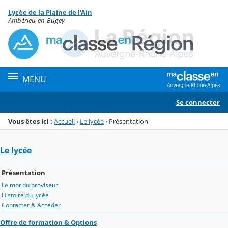
Panneau de gestion des cookies
Lycée de la Plaine de l'Ain
Menu de la rubrique
Contenu
Ambérieu-en-Bugey
MENU
Se connecter
Vous êtes ici :
Accueil
›
Le lycée
›
Présentation
Le lycée
Présentation
Le mot du proviseur
Histoire du lycée
Contacter & Accéder
Offre de formation & Options