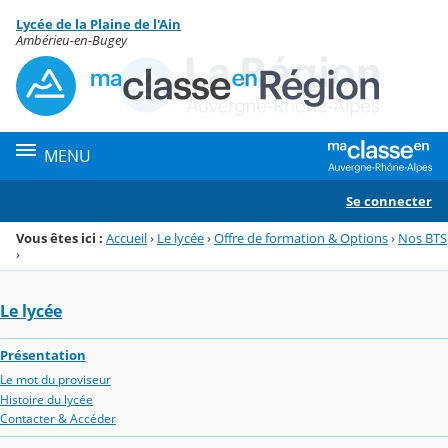
Panneau de gestion des cookies
Lycée de la Plaine de l'Ain
Menu de la rubrique
Contenu
Ambérieu-en-Bugey
MENU
Se connecter
Vous êtes ici :
Accueil
›
Le lycée
›
Offre de formation & Options
›
Nos BTS
›
Le lycée
Présentation
Le mot du proviseur
Histoire du lycée
Contacter & Accéder