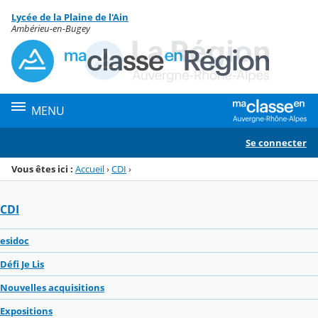
Panneau de gestion des cookies
Lycée de la Plaine de l'Ain
Menu de la rubrique
Contenu
Ambérieu-en-Bugey
MENU
Se connecter
Vous êtes ici :
Accueil
›
CDI
›
CDI
esidoc
Défi Je Lis
Nouvelles acquisitions
Expositions