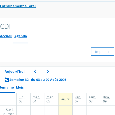
Entraînement à l'oral
CDI
Accueil
Agenda
Imprimer
Aujourd’hui
Semaine 32 - du 03 au 09 Août 2026
Semaine
Mois
lun.
mar.
mer.
ven.
sam.
dim.
jeu.
06
03
04
05
07
08
09
Sur la
journée