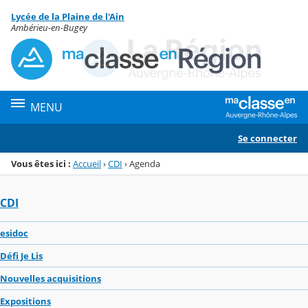
Panneau de gestion des cookies
Lycée de la Plaine de l'Ain
Menu de la rubrique
Contenu
Ambérieu-en-Bugey
MENU
Se connecter
Vous êtes ici :
Accueil
›
CDI
›
Agenda
CDI
esidoc
Défi Je Lis
Nouvelles acquisitions
Expositions