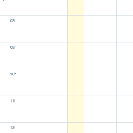
08h
09h
10h
11h
12h