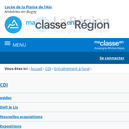
Panneau de gestion des cookies
Lycée de la Plaine de l'Ain
Menu de la rubrique
Contenu
Ambérieu-en-Bugey
MENU
Se connecter
Vous êtes ici :
Accueil
›
CDI
›
Entraînement à l'oral
›
CDI
esidoc
Défi Je Lis
Nouvelles acquisitions
Expositions